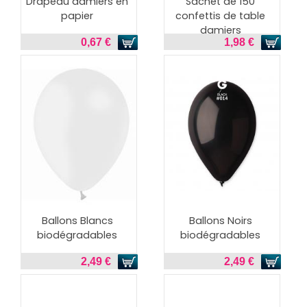
Drapeau damiers en
Sachet de 150
papier
confettis de table
damiers
0,67 €
1,98 €
Ballons Blancs
Ballons Noirs
biodégradables
biodégradables
2,49 €
2,49 €