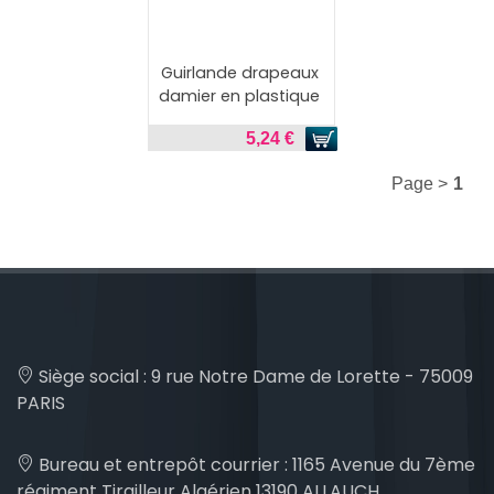
Guirlande drapeaux
damier en plastique
5,24 €
Page >
1
Siège social :
9 rue Notre Dame de Lorette - 75009
PARIS
Bureau et entrepôt courrier :
1165 Avenue du 7ème
régiment Tirailleur Algérien 13190 ALLAUCH