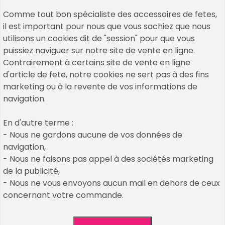
Comme tout bon spécialiste des accessoires de fetes,
il est important pour nous que vous sachiez que nous
utilisons un cookies dit de "session" pour que vous
puissiez naviguer sur notre site de vente en ligne.
Contrairement à certains site de vente en ligne
d'article de fete, notre cookies ne sert pas à des fins
marketing ou à la revente de vos informations de
navigation.
Copyrights © 2026 All Rights Reserved by Un Air De
En d'autre terme :
Fetes
- Nous ne gardons aucune de vos données de
navigation,
Cookies & Legal Mention
- Nous ne faisons pas appel à des sociétés marketing
nos décos et accessoires passés
de la publicité,
CGV / CGU
- Nous ne vous envoyons aucun mail en dehors de ceux
Plan de site
concernant votre commande.
création de mon compte client
Qui sommes nous : découvrez Un Air De Fêtes