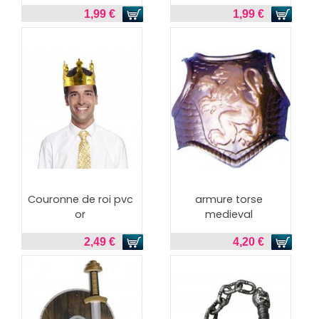
1,99 €
1,99 €
Couronne de roi pvc
armure torse
or
medieval
2,49 €
4,20 €