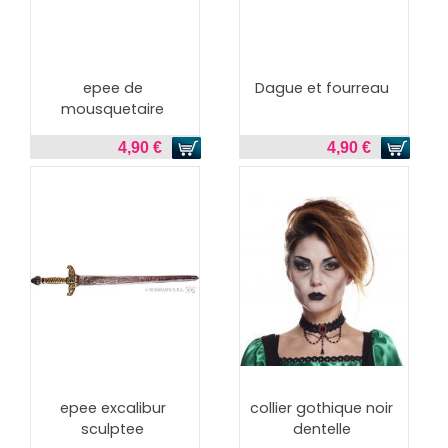
epee de
Dague et fourreau
mousquetaire
4,90 €
4,90 €
epee excalibur
collier gothique noir
sculptee
dentelle