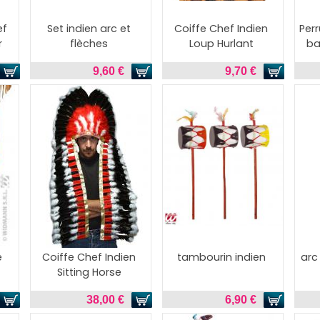
ef
Set indien arc et
Coiffe Chef Indien
Per
r
flèches
Loup Hurlant
ba
9,60 €
9,70 €
e
Coiffe Chef Indien
tambourin indien
arc
Sitting Horse
38,00 €
6,90 €