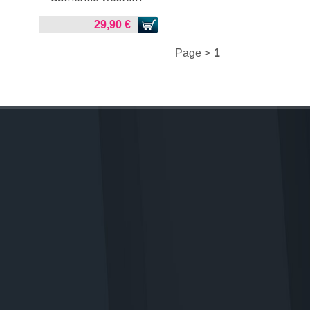
29,90 €
Page >
1