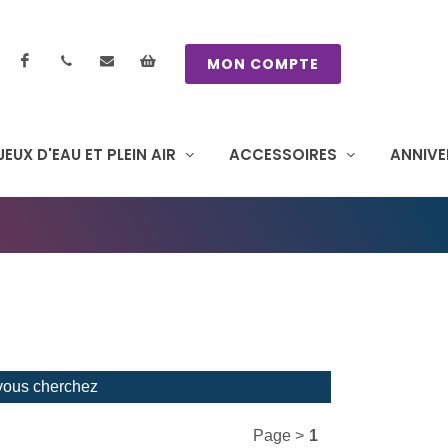
Facebook
contactez nous
Mon panier
MON COMPTE
JEUX D'EAU ET PLEIN AIR
ACCESSOIRES
ANNIVE
 vous cherchez
Page >
1