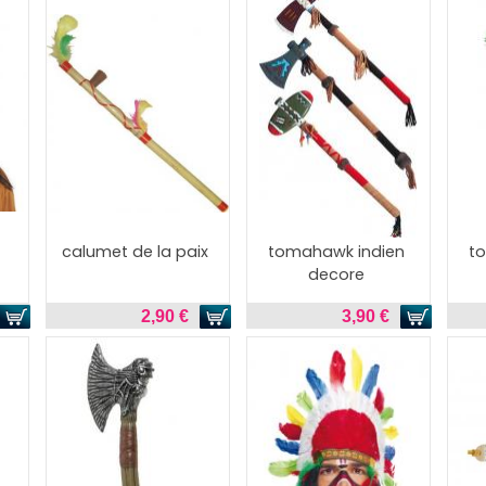
calumet de la paix
tomahawk indien
t
decore
2,90 €
3,90 €