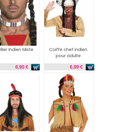
llier Indien Mixte
Coiffe chef indien
pour adulte
6,90 €
6,99 €