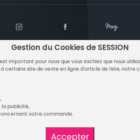
Gestion du Cookies de SESSION
est important pour nous que vous sachiez que nous utilison
à certains site de vente en ligne d'article de fete, notre 
y Un Air De Fetes
,
la publicité,
x concernant votre commande.
e Fêtes