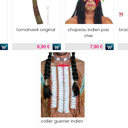
tomahawk original
chapeau indien pas
brac
cher
6,90 €
7,90 €
collier guerrier indien