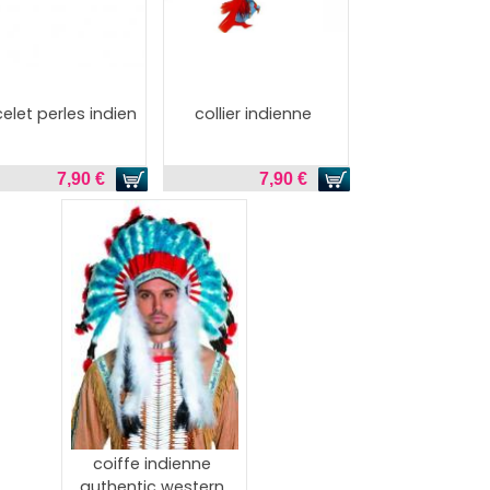
elet perles indien
collier indienne
7,90 €
7,90 €
coiffe indienne
authentic western