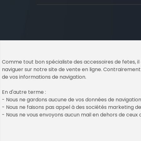
Comme tout bon spécialiste des accessoires de fetes, il 
naviguer sur notre site de vente en ligne. Contrairement 
Copyrights © 2026 All Rights Reserved b
de vos informations de navigation.
Cookies & Legal Mention
En d'autre terme :
nos décos et accessoires passés
- Nous ne gardons aucune de vos données de navigation
CGV / CGU
- Nous ne faisons pas appel à des sociétés marketing de 
Plan de site
- Nous ne vous envoyons aucun mail en dehors de ceu
création de mon compte client
Qui sommes nous : découvrez Un Air D