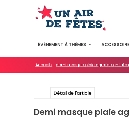
ÉVÈNEMENT À THÈMES
ACCESSOIRE
Accueil ›
demi masque plaie agrafée en late
Détail de l'article
Demi masque plaie agr