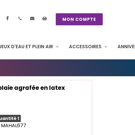
Facebook
contactez nous
Mon panier
MON COMPTE
JEUX D'EAU ET PLEIN AIR
ACCESSOIRES
ANNIVE
aie agrafée en latex
uantité 1
 : MAHAL677