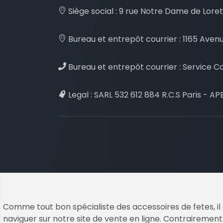
Siège social :
9 rue Notre Dame de Loret
Bureau et entrepôt courrier :
1165 Avenu
Bureau et entrepôt courrier :
Service Co
Legal :
SARL 532 612 884 R.C.S Paris - APE
Comme tout bon spécialiste des accessoires de fetes, il 
naviguer sur notre site de vente en ligne. Contrairement 