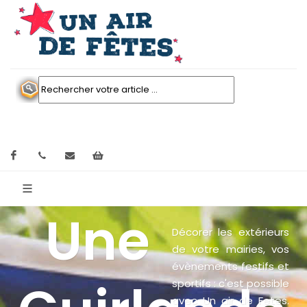
Facebook
contactez nous
Mon panier
Une
Décorer les extérieurs
de votre mairies, vos
évènements festifs et
sportifs : c'est possible
avec Un air de Fetes.