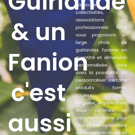
Guirlande
Particuliers,
collectivités,
& un
associations ou
professionnels nous
vous proposons un
large choix de
Fanion
guirlandes fanions en
quantité et dimension
personnalisée. Vous
avez la possibilité de
c'est
personnaliser certains
produits : forme,
couleur, taille,
longueur, organisation.
aussi
Nous sommes un
partenaire fiable pour
toutes vos opérations
de communications et