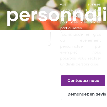
personnal
vos soirées
d'entreprise. N'hésitez
pas à nous contacter
pour des demandes
particulières
!
(commande en gros
ou évènement
personnalisé par
exemple) nous
pourrons vous réaliser
un devis personnalisé.
Contactez nous
Demandez un devis