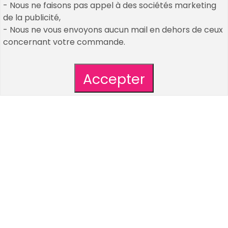
- Nous ne faisons pas appel à des sociétés marketing
nos décos et accessoires passés
de la publicité,
CGV / CGU
- Nous ne vous envoyons aucun mail en dehors de ceux
Plan de site
concernant votre commande.
création de mon compte client
Qui sommes nous : découvrez Un Air De Fêtes