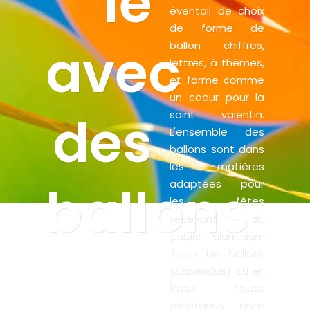
le
éventail de choix
de forme de
avec
ballon : chiffres,
lettres, à thèmes,
et forme comme
un coeur pour la
des
saint valentin.
L'ensemble des
ballons sont dans
les matières
ballons
adaptées pour
les fêtes
recevant du
public : aluminium
(pour les ballons
suspendus) ou en
latex haute
résistance. Nous