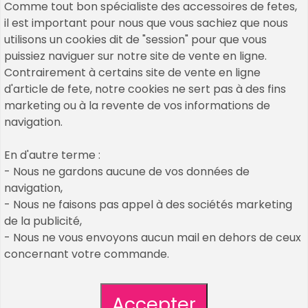
Comme tout bon spécialiste des accessoires de fetes,
il est important pour nous que vous sachiez que nous
utilisons un cookies dit de "session" pour que vous
puissiez naviguer sur notre site de vente en ligne.
Contrairement à certains site de vente en ligne
d'article de fete, notre cookies ne sert pas à des fins
marketing ou à la revente de vos informations de
navigation.
Copyrights © 2026 All Rights Reserved by Un Air De
En d'autre terme :
Fetes
- Nous ne gardons aucune de vos données de
navigation,
Cookies & Legal Mention
- Nous ne faisons pas appel à des sociétés marketing
nos décos et accessoires passés
de la publicité,
CGV / CGU
- Nous ne vous envoyons aucun mail en dehors de ceux
Plan de site
concernant votre commande.
création de mon compte client
Qui sommes nous : découvrez Un Air De Fêtes