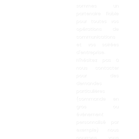
sommes un
partenaire fiable
pour toutes vos
opérations de
communications
et vos soirées
d'entreprise.
N'hésitez pas à
nous contacter
pour des
demandes
particulières
(commande en
gros ou
évènement
personnalisé par
exemple) nous
pourrons vous