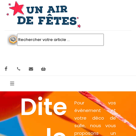
Facebook
contactez nous
Mon panier
Dite
Pour vos
évènement et
votre déco de
salle, nous vous
proposons un