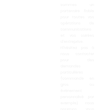
sommes un
partenaire fiable
pour toutes vos
opérations de
communications
et vos soirées
d'entreprise.
N'hésitez pas à
nous contacter
pour des
demandes
particulières
(commande en
gros ou
évènement
personnalisé par
exemple) nous
pourrons vous