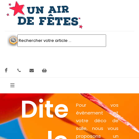
Facebook
contactez nous
Mon panier
Dite
Pour vos
évènement et
votre déco de
salle, nous vous
proposons un