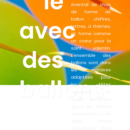
le
éventail de choix
de forme de
avec
ballon : chiffres,
lettres, à thèmes,
et forme comme
un coeur pour la
des
saint valentin.
L'ensemble des
ballons sont dans
les matières
ballons
adaptées pour
les fêtes
recevant du
public : aluminium
(pour les ballons
suspendus) ou en
latex haute
résistance. Nous