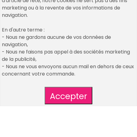
d'article de fete, notre cookies ne sert pas à des fins
marketing ou à la revente de vos informations de
navigation.
Copyrights © 2026 All Rights Reserved by Un Air De
En d'autre terme :
Fetes
- Nous ne gardons aucune de vos données de
navigation,
Cookies & Legal Mention
- Nous ne faisons pas appel à des sociétés marketing
nos décos et accessoires passés
de la publicité,
CGV / CGU
- Nous ne vous envoyons aucun mail en dehors de ceux
Plan de site
concernant votre commande.
création de mon compte client
Qui sommes nous : découvrez Un Air De Fêtes