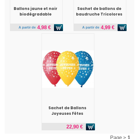
Ballons jaune et noir
Sachet de ballons de
biodégradable
baudruche Tricolores
4,98 €
4,99 €
A partir de
A partir de
Sachet de Ballons
Joyeuses Fêtes
22,90 €
Page >
1