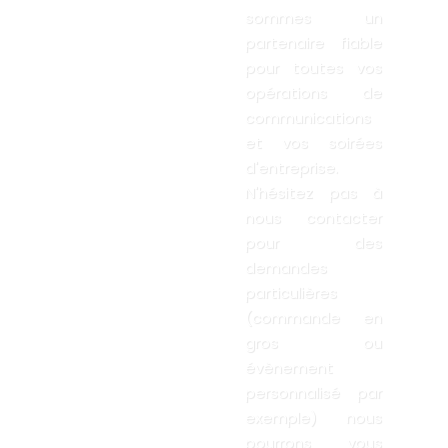
sommes un
partenaire fiable
pour toutes vos
opérations de
communications
et vos soirées
d'entreprise.
N'hésitez pas à
nous contacter
pour des
demandes
particulières
(commande en
gros ou
évènement
personnalisé par
exemple) nous
pourrons vous