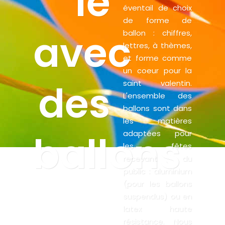
le
éventail de choix
de forme de
avec
ballon : chiffres,
lettres, à thèmes,
et forme comme
un coeur pour la
des
saint valentin.
L'ensemble des
ballons sont dans
les matières
ballons
adaptées pour
les fêtes
recevant du
public : aluminium
(pour les ballons
suspendus) ou en
latex haute
résistance. Nous