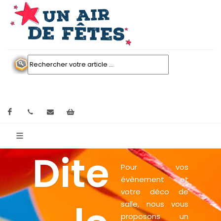
Facebook
contactez nous
Mon panier
Dite
Pour vos
évènement et
votre déco de
salle, nous vous
proposons un