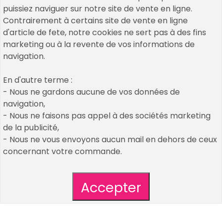
puissiez naviguer sur notre site de vente en ligne.
Contrairement à certains site de vente en ligne
d'article de fete, notre cookies ne sert pas à des fins
marketing ou à la revente de vos informations de
navigation.
Copyrights © 2026 All Rights Reserved by Un Air De
En d'autre terme :
Fetes
- Nous ne gardons aucune de vos données de
navigation,
Cookies & Legal Mention
- Nous ne faisons pas appel à des sociétés marketing
nos décos et accessoires passés
de la publicité,
CGV / CGU
- Nous ne vous envoyons aucun mail en dehors de ceux
Plan de site
concernant votre commande.
création de mon compte client
Qui sommes nous : découvrez Un Air De Fêtes