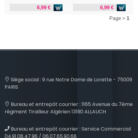
6,99 €
6,99 €
Page >
1
Siège social :
9 rue Notre Dame de Lorette - 75009
PARIS
Bureau et entrepôt courrier :
1165 Avenue du 7ème
régiment Tirailleur Algérien 13190 ALLAUCH
Bureau et entrepôt courrier :
Service Commercial
04.91.08.47.96 / 06.07.65.90.68