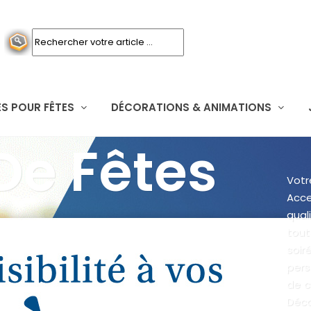
S POUR FÊTES
DÉCORATIONS & ANIMATIONS
 De Fêtes
Votr
Acce
qual
tou
soi
pers
de c
Déc