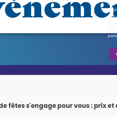
thèm
phar
pas 
(co
exe
pers
 de fêtes s'engage pour vous : prix et 