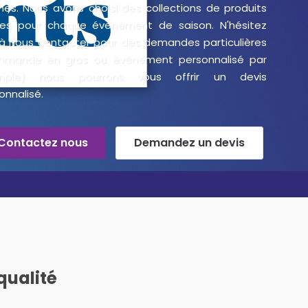
es. Nous avons choisi des collections de produits
es pour chaque évènement de saison. N'hésitez
à nous contacter pour des demandes particulières
mmande en gros ou évènement personnalisé par
mple) nous pourrons vous offrir un devis
onnalisé.
Contactez nous
Demandez un devis
qualité