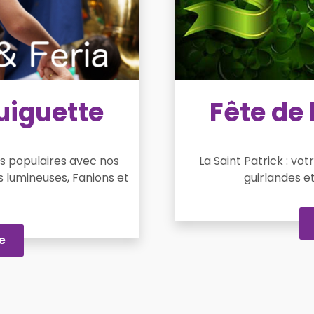
uiguette
Fête de 
ls populaires avec nos
La Saint Patrick : vo
s lumineuses, Fanions et
guirlandes e
e