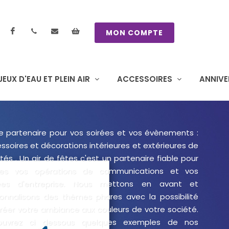
Facebook
contactez nous
Mon panier
MON COMPTE
JEUX D'EAU ET PLEIN AIR
ACCESSOIRES
ANNIVE
e partenaire pour vos soirées et vos évènements :
ssoires et décorations intérieures et extérieures de
ités . Un air de fêtes c'est un partenaire fiable pour
tes vos opérations de communications et vos
rées d'entreprise. Nous mettons en avant et
onnalisons des thèmes phares avec la possibilité
réer votre ambiance aux couleurs de votre société.
ouvrez ci dessous quelques exemples de nos